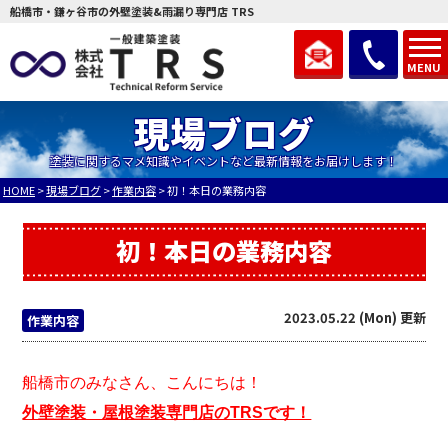
船橋市・鎌ヶ谷市の外壁塗装&雨漏り専門店 TRS
MENU
現場ブログ
塗装に関するマメ知識やイベントなど最新情報をお届けします！
HOME
>
現場ブログ
>
作業内容
>
初！本日の業務内容
初！本日の業務内容
2023.05.22 (Mon) 更新
作業内容
船橋市のみなさん、こんにちは！
外壁塗装・屋根塗装専門店のTRSです！