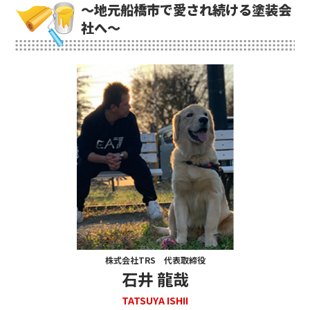
～地元船橋市で愛され続ける塗装会
社へ～
株式会社TRS 代表取締役
石井 龍哉
TATSUYA ISHII