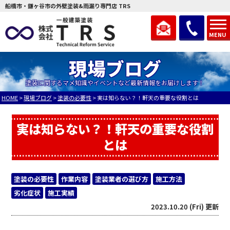
船橋市・鎌ヶ谷市の外壁塗装&雨漏り専門店 TRS
MENU
現場ブログ
塗装に関するマメ知識やイベントなど最新情報をお届けします！
HOME
>
現場ブログ
>
塗装の必要性
>
実は知らない？！軒天の重要な役割とは
実は知らない？！軒天の重要な役割
とは
塗装の必要性
作業内容
塗装業者の選び方
施工方法
劣化症状
施工実績
2023.10.20 (Fri) 更新