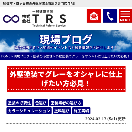
船橋市・鎌ヶ谷市の外壁塗装&雨漏り専門店 TRS
MENU
現場ブログ
塗装に関するマメ知識やイベントなど最新情報をお届けします！
HOME
>
現場ブログ
>
塗装の必要性
>
外壁塗装でグレーをオシャレに仕上げたい方必見！
外壁塗装でグレーをオシャレに仕上
げたい方必見！
塗装の必要性
色選び
塗装業者の選び方
カラーシミュレーション
塗料選び
施工実績
2024.02.17 (Sat) 更新