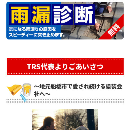
TRS代表よりごあいさつ
～地元船橋市で愛され続ける塗装会
社へ～