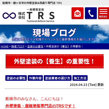
船橋市・鎌ヶ谷市の外壁塗装&雨漏り専門店 TRS
MENU
現場ブログ
塗装に関するマメ知識やイベントなど最新情報をお届けします！
HOME
>
現場ブログ
>
塗装の必要性
>
外壁塗装の【養生】の重要性！
外壁塗装の【養生】の重要性！
塗装の必要性
作業内容
塗装業者の選び方
施工方法
2024.04.23 (Tue) 更新
船橋市のみなさん、こんにちは！
外壁塗装・屋根塗装専門店のTRSです！