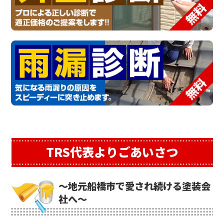
TRS代表よりごあいさつ
～地元船橋市で愛され続ける塗装会
社へ～