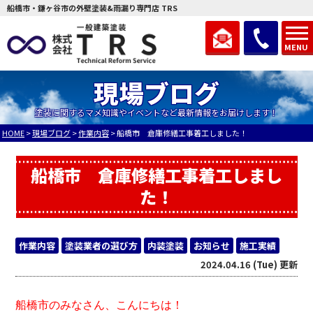
船橋市・鎌ヶ谷市の外壁塗装&雨漏り専門店 TRS
MENU
現場ブログ
塗装に関するマメ知識やイベントなど最新情報をお届けします！
HOME
>
現場ブログ
>
作業内容
>
船橋市 倉庫修繕工事着工しました！
船橋市 倉庫修繕工事着工しまし
た！
作業内容
塗装業者の選び方
内装塗装
お知らせ
施工実績
2024.04.16 (Tue) 更新
船橋市のみなさん、こんにちは！