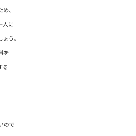
ため、
一人に
しょう。
料を
する
いので