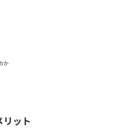
のか
メリット