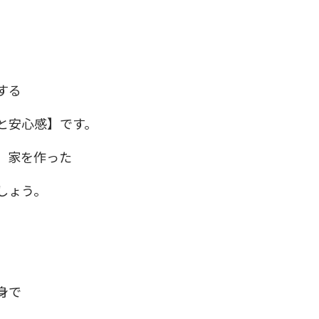
する
と安心感】です。
、家を作った
しょう。
身で