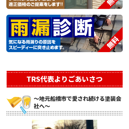
TRS代表よりごあいさつ
～地元船橋市で愛され続ける塗装会
社へ～