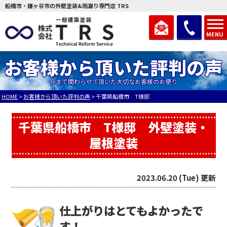
船橋市・鎌ヶ谷市の外壁塗装&雨漏り専門店 TRS
MENU
お客様から頂いた評判の声
今まで関わらせて頂いた大切なお客様のお便り
HOME
>
お客様から頂いた評判の声
>
千葉県船橋市 T様邸
千葉県船橋市 T様邸 外壁塗装・
屋根塗装
2023.06.20 (Tue) 更新
仕上がりはとてもよかったで
す！