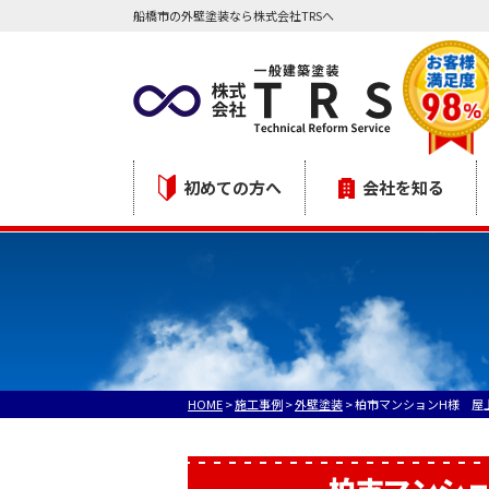
船橋市の外壁塗装なら株式会社TRSへ
初めての方へ
会社を知る
HOME
>
施工事例
>
外壁塗装
>
柏市マンションH様 屋