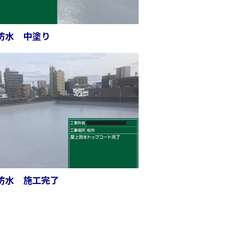
防水 中塗り
防水 施工完了